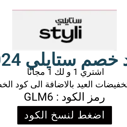
خصم ستايلي 2024
اشتري 1 و لك 1 مجانا
خفيضات العيد بالاضافة الى كود ال
رمز الكود : GLM6
اضغط لنسخ الكود